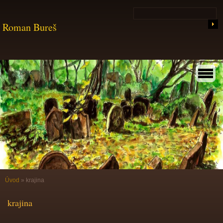
Roman Bureš
Úvod
»
krajina
krajina