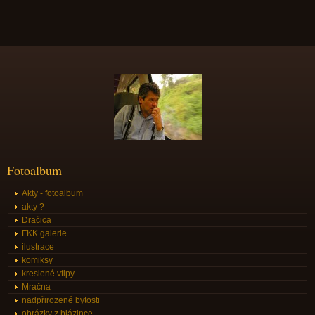
Fotoalbum
Akty - fotoalbum
akty ?
Dračica
FKK galerie
ilustrace
komiksy
kreslené vtipy
Mračna
nadpřirozené bytosti
obrázky z blázince