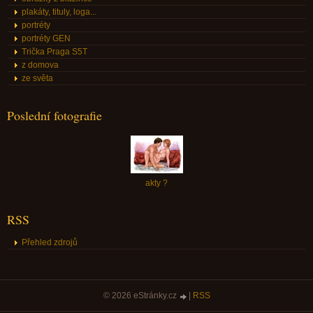
plakáty, tituly, loga...
portréty
portréty GEN
Trička Praga S5T
z domova
ze světa
Poslední fotografie
akty ?
RSS
Přehled zdrojů
© 2026 eStránky.cz
|
RSS