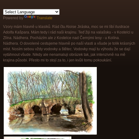
Powered by
Translate
Vzory mám hlavně u klasiků. Rád čtu Aloise Jiráska, moc se mi líbí ilustrace
Adolfa Kašpara. Mám tedy i rád naši krajinu. Teď žiji na valašsku - v Kostelci u
Zlína. Nádhera. Pocházím ale z Kostelce nad Černými lesy - u Kolína.
Nádhera. O dovolené cestujeme hlavně po naší vlasti a všude je tolik krásných
míst. Nosím sebou vždy vodovky a štětec. Vodovky mají tu výhodu že se dají
vytáhnout všude. Nikdy ale nenamaluji obrázek tak, jak intenzivně na mě
krajina působi. Přesto mi to stojí za to, i jen kvůli tomu pokoukání.