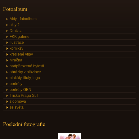
Fotoalbum
Akty - fotoalbum
akty ?
Dračica
FKK galerie
ilustrace
komiksy
kreslené vtipy
Mračna
nadpřirozené bytosti
obrázky z blázince
plakáty, tituly, loga...
portréty
portréty GEN
Trička Praga S5T
z domova
ze světa
Poslední fotografie