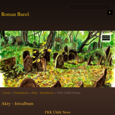
Roman Bureš
Úvod
»
Fotoalbum
»
Akty - fotoalbum
»
FKK Úštěk News
Akty - fotoalbum
FKK Úštěk News