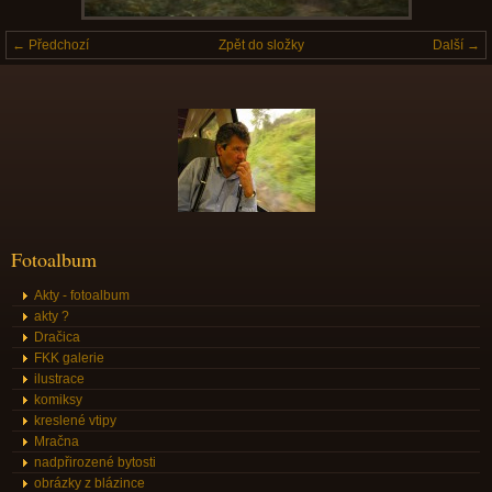
← Předchozí
Zpět do složky
Další →
Fotoalbum
Akty - fotoalbum
akty ?
Dračica
FKK galerie
ilustrace
komiksy
kreslené vtipy
Mračna
nadpřirozené bytosti
obrázky z blázince