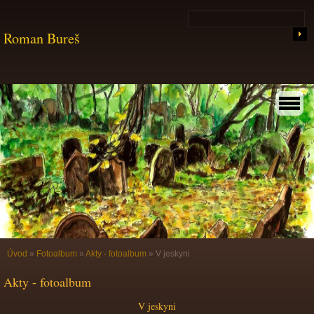
Roman Bureš
Úvod
»
Fotoalbum
»
Akty - fotoalbum
»
V jeskyni
Akty - fotoalbum
V jeskyni