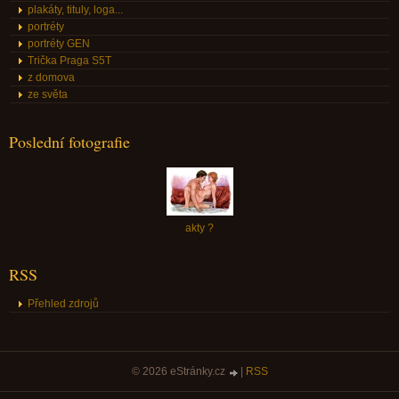
plakáty, tituly, loga...
portréty
portréty GEN
Trička Praga S5T
z domova
ze světa
Poslední fotografie
akty ?
RSS
Přehled zdrojů
© 2026 eStránky.cz
|
RSS