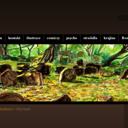
um
kontakt
ilustrace
comicsy
psycho
strašidla
krajina
Rom
otoalbum
»
Víla lesní