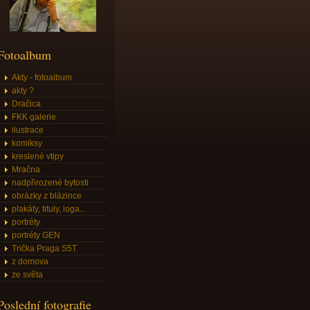
Fotoalbum
Akty - fotoalbum
akty ?
Dračica
FKK galerie
ilustrace
komiksy
kreslené vtipy
Mračna
nadpřirozené bytosti
obrázky z blázince
plakáty, tituly, loga...
portréty
portréty GEN
Trička Praga S5T
z domova
ze světa
Poslední fotografie