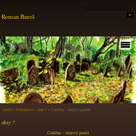
Roman Bureš
Úvod
»
Fotoalbum
»
akty ?
»
Cadillac - olejový pastel
akty ?
Cadillac - olejový pastel