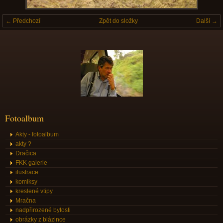
← Předchozí
Zpět do složky
Další →
Fotoalbum
Akty - fotoalbum
akty ?
Dračica
FKK galerie
ilustrace
komiksy
kreslené vtipy
Mračna
nadpřirozené bytosti
obrázky z blázince