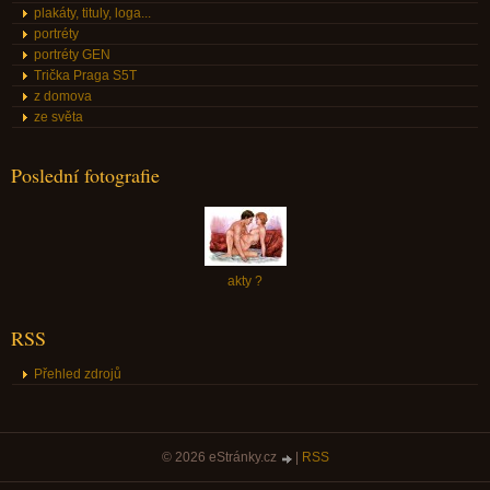
plakáty, tituly, loga...
portréty
portréty GEN
Trička Praga S5T
z domova
ze světa
Poslední fotografie
akty ?
RSS
Přehled zdrojů
© 2026 eStránky.cz
|
RSS