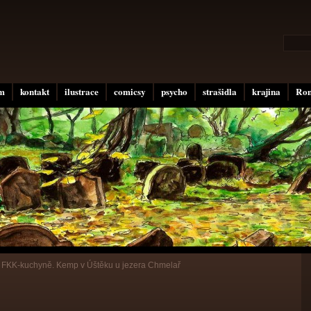
um
kontakt
ilustrace
comicsy
psycho
strašidla
krajina
Rom
»
FKK-kuchyně. Kemp v Úštěku u jezera Chmelař