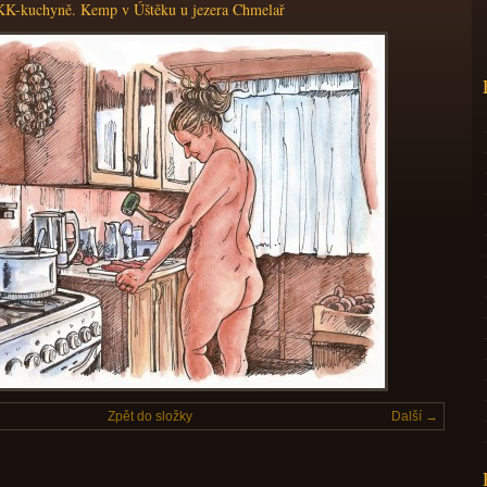
K-kuchyně. Kemp v Úštěku u jezera Chmelař
Zpět do složky
Další →