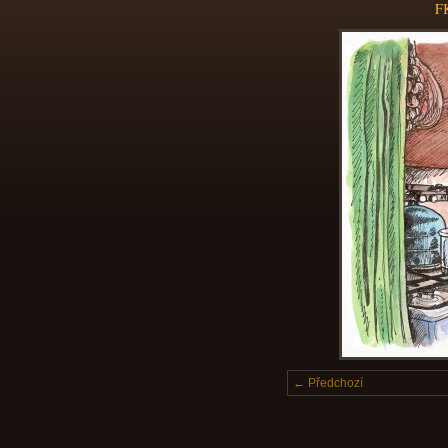
FK
← Předchozí