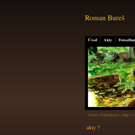
Roman Bureš
Úvod
Akty
Fotoalb
Úvod
»
Fotoalbum
»
akty ?
akty ?