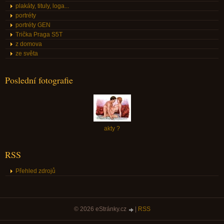
plakáty, tituly, loga...
portréty
portréty GEN
Trička Praga S5T
z domova
ze světa
Poslední fotografie
akty ?
RSS
Přehled zdrojů
© 2026 eStránky.cz
|
RSS