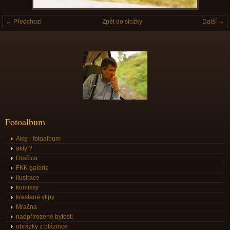
← Předchozí
Zpět do složky
Další →
Fotoalbum
Akty - fotoalbum
akty ?
Dračica
FKK galerie
ilustrace
komiksy
kreslené vtipy
Mračna
nadpřirozené bytosti
obrázky z blázince