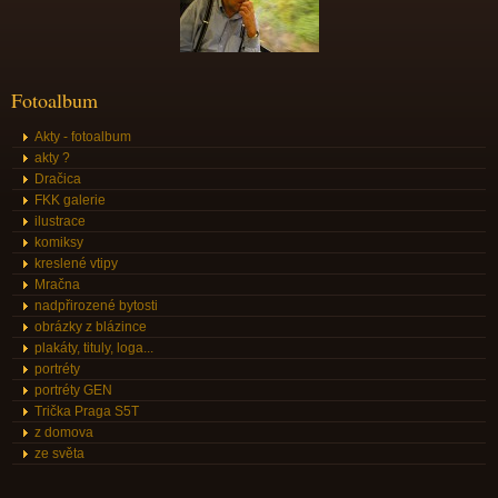
Fotoalbum
Akty - fotoalbum
akty ?
Dračica
FKK galerie
ilustrace
komiksy
kreslené vtipy
Mračna
nadpřirozené bytosti
obrázky z blázince
plakáty, tituly, loga...
portréty
portréty GEN
Trička Praga S5T
z domova
ze světa