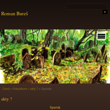
Roman Bureš
Úvod
»
Fotoalbum
»
akty ?
»
Spartak
akty ?
Spartak