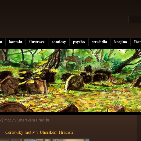
um
kontakt
ilustrace
comicsy
psycho
strašidla
krajina
Rom
ký motiv v Uherském Hradišti
Čertovský motiv v Uherském Hradišti