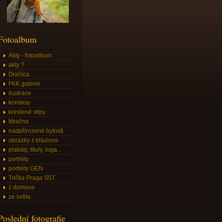
Fotoalbum
Akty - fotoalbum
akty ?
Dračica
FKK galerie
ilustrace
komiksy
kreslené vtipy
Mračna
nadpřirozené bytosti
obrázky z blázince
plakáty, tituly, loga...
portréty
portréty GEN
Trička Praga S5T
z domova
ze světa
Poslední fotografie