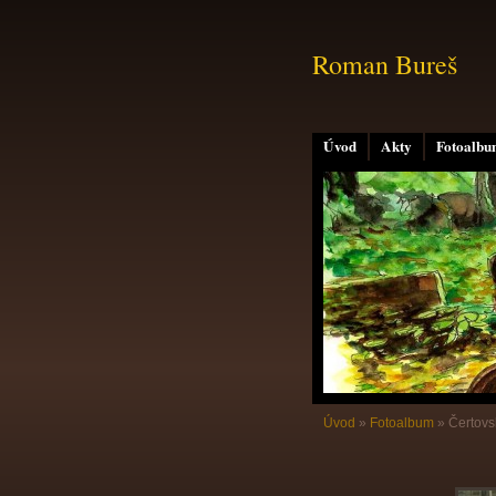
Roman Bureš
Úvod
Akty
Fotoalb
Úvod
»
Fotoalbum
»
Čertovs