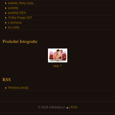
plakáty, tituly, loga...
portréty
portréty GEN
Trička Praga S5T
z domova
ze světa
Poslední fotografie
akty ?
RSS
Přehled zdrojů
© 2026 eStránky.cz
|
RSS