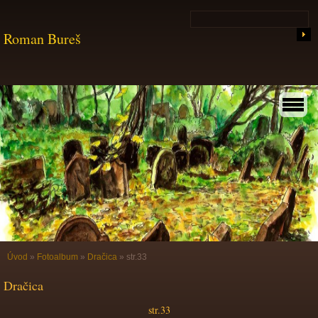
Roman Bureš
Úvod
»
Fotoalbum
»
Dračica
»
str.33
Dračica
str.33