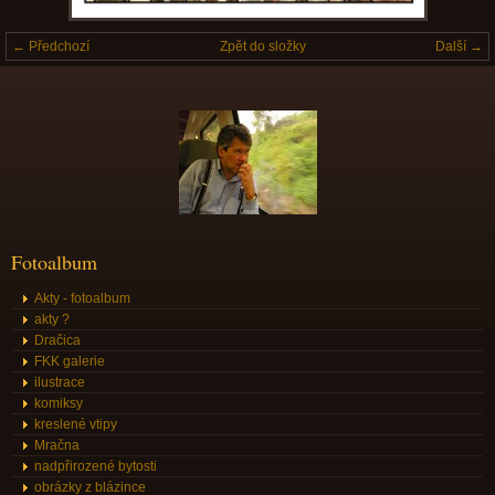
← Předchozí
Zpět do složky
Další →
Fotoalbum
Akty - fotoalbum
akty ?
Dračica
FKK galerie
ilustrace
komiksy
kreslené vtipy
Mračna
nadpřirozené bytosti
obrázky z blázince