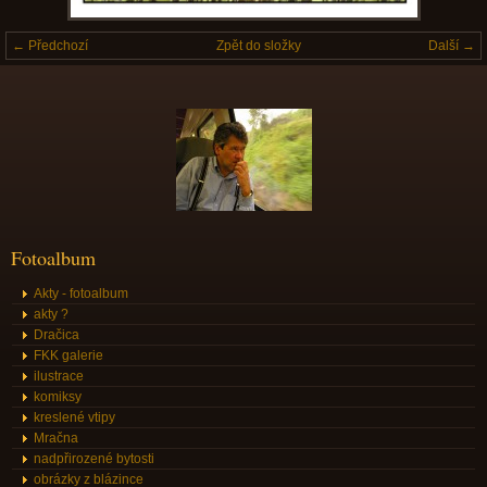
← Předchozí
Zpět do složky
Další →
Fotoalbum
Akty - fotoalbum
akty ?
Dračica
FKK galerie
ilustrace
komiksy
kreslené vtipy
Mračna
nadpřirozené bytosti
obrázky z blázince