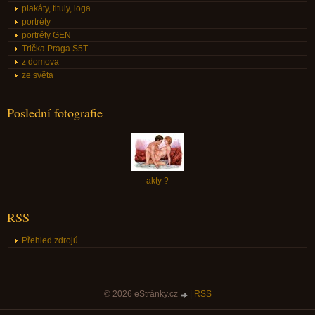
plakáty, tituly, loga...
portréty
portréty GEN
Trička Praga S5T
z domova
ze světa
Poslední fotografie
akty ?
RSS
Přehled zdrojů
© 2026 eStránky.cz
|
RSS