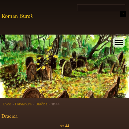
Roman Bureš
Úvod
»
Fotoalbum
»
Dračica
»
str.44
Dračica
str.44