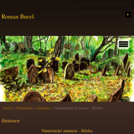
Roman Bureš
Úvod
»
Fotoalbum
»
ilustrace
»
Naturistické znamení - Střelec
ilustrace
Naturistické znamení - Střelec