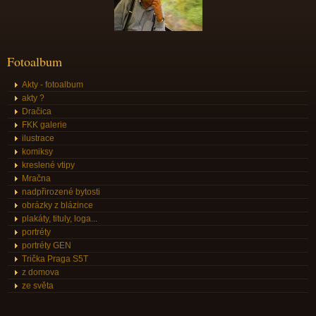
Fotoalbum
Akty - fotoalbum
akty ?
Dračica
FKK galerie
ilustrace
komiksy
kreslené vtipy
Mračna
nadpřirozené bytosti
obrázky z blázince
plakáty, tituly, loga...
portréty
portréty GEN
Trička Praga S5T
z domova
ze světa