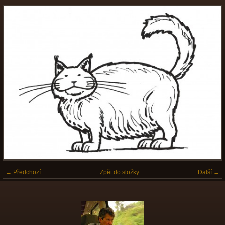
← Předchozí
Zpět do složky
Další →