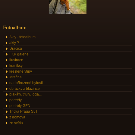
Fotoalbum
Akty - fotoalbum
akty ?
Dračica
FKK galerie
ilustrace
komiksy
kreslené vtipy
Mračna
nadpřirozené bytosti
obrázky z blázince
plakáty, tituly, loga...
portréty
portréty GEN
Trička Praga S5T
z domova
ze světa