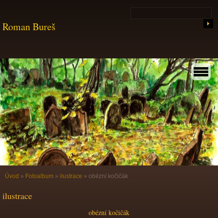
Roman Bureš
Úvod
»
Fotoalbum
»
ilustrace
»
obézní kočičák
ilustrace
obézní kočičák