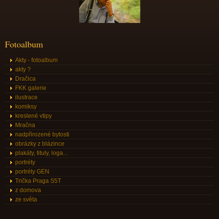
Fotoalbum
Akty - fotoalbum
akty ?
Dračica
FKK galerie
ilustrace
komiksy
kreslené vtipy
Mračna
nadpřirozené bytosti
obrázky z blázince
plakáty, tituly, loga...
portréty
portréty GEN
Trička Praga S5T
z domova
ze světa