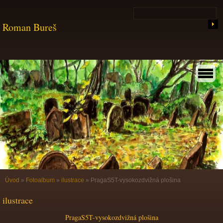
Roman Bureš
Úvod
»
Fotoalbum
»
ilustrace
»
PragaS5T-vysokozdvižná plošina
ilustrace
PragaS5T-vysokozdvižná plošina