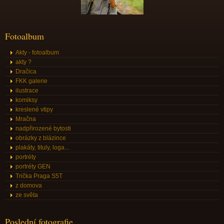
Fotoalbum
Akty - fotoalbum
akty ?
Dračica
FKK galerie
ilustrace
komiksy
kreslené vtipy
Mračna
nadpřirozené bytosti
obrázky z blázince
plakáty, tituly, loga...
portréty
portréty GEN
Trička Praga S5T
z domova
ze světa
Poslední fotografie