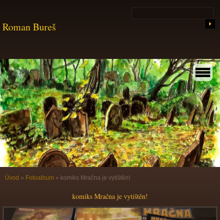
Roman Bureš
Úvod
»
Fotoalbum
»
komiks Mračna je vytištěn!
komiks Mračna je vytištěn!