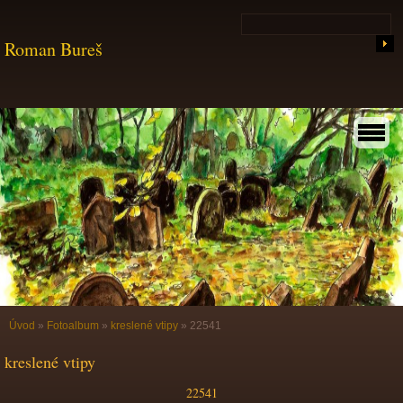
Roman Bureš
Úvod
»
Fotoalbum
»
kreslené vtipy
»
22541
kreslené vtipy
22541