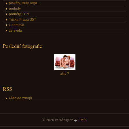
plakáty, tituly, loga...
portréty
portréty GEN
Trička Praga S5T
z domova
ze světa
Poslední fotografie
akty ?
RSS
Přehled zdrojů
© 2026 eStránky.cz
|
RSS