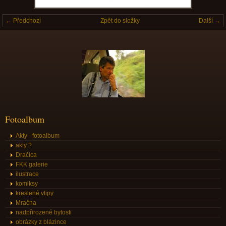
← Předchozí
Zpět do složky
Další →
Fotoalbum
Akty - fotoalbum
akty ?
Dračica
FKK galerie
ilustrace
komiksy
kreslené vtipy
Mračna
nadpřirozené bytosti
obrázky z blázince