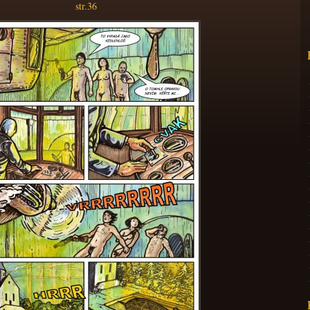
str.36