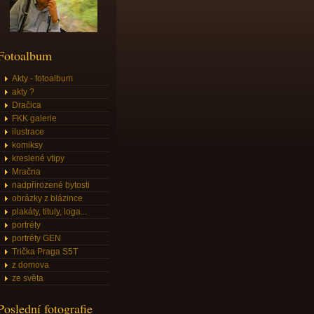
Fotoalbum
Akty - fotoalbum
akty ?
Dračica
FKK galerie
ilustrace
komiksy
kreslené vtipy
Mračna
nadpřirozené bytosti
obrázky z blázince
plakáty, tituly, loga...
portréty
portréty GEN
Trička Praga S5T
z domova
ze světa
Poslední fotografie