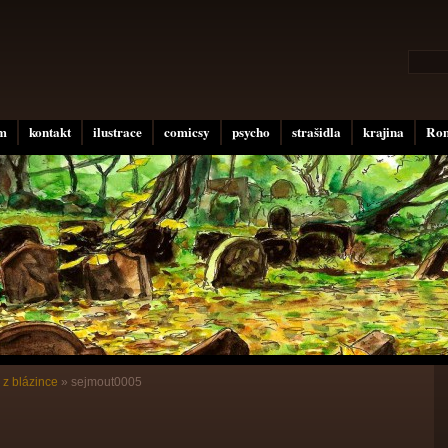
um
kontakt
ilustrace
comicsy
psycho
strašidla
krajina
Rom
 z blázince
»
sejmout0005