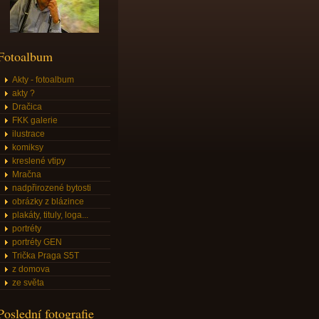
Fotoalbum
Akty - fotoalbum
akty ?
Dračica
FKK galerie
ilustrace
komiksy
kreslené vtipy
Mračna
nadpřirozené bytosti
obrázky z blázince
plakáty, tituly, loga...
portréty
portréty GEN
Trička Praga S5T
z domova
ze světa
Poslední fotografie