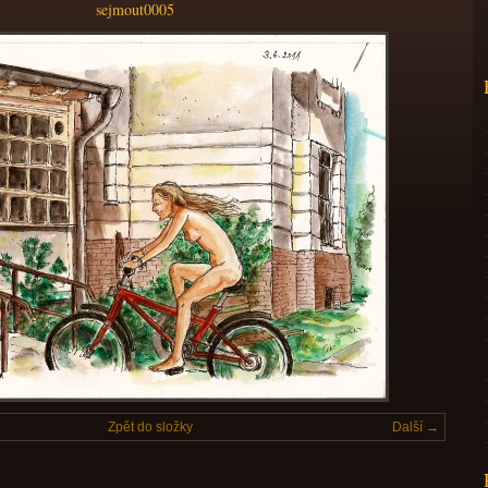
sejmout0005
Zpět do složky
Další →