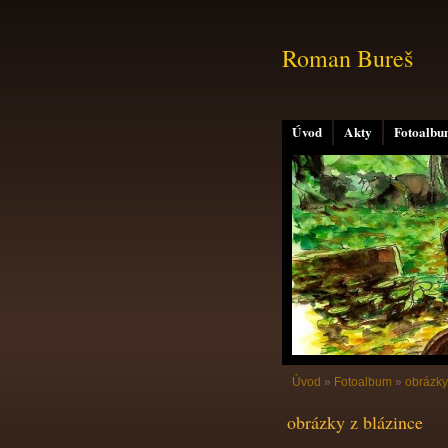
Roman Bureš
Úvod
Akty
Fotoalb
Úvod
»
Fotoalbum
»
obrázky
obrázky z blázince