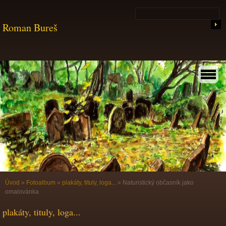
Roman Bureš
Úvod
»
Fotoalbum
»
plakáty, tituly, loga...
»
Naturistický občasník jako
omalovánka
plakáty, tituly, loga...