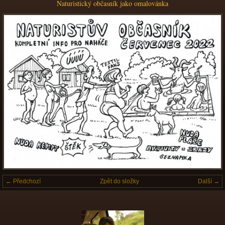
Naturistický občasník jako omalovánka
← Předchozí
Zpět do složky
Další →