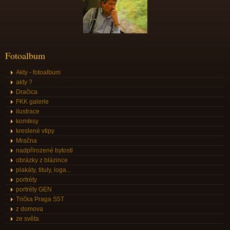
Fotoalbum
Akty - fotoalbum
akty ?
Dračica
FKK galerie
ilustrace
komiksy
kreslené vtipy
Mračna
nadpřirozené bytosti
obrázky z blázince
plakáty, tituly, loga...
portréty
portréty GEN
Trička Praga S5T
z domova
ze světa