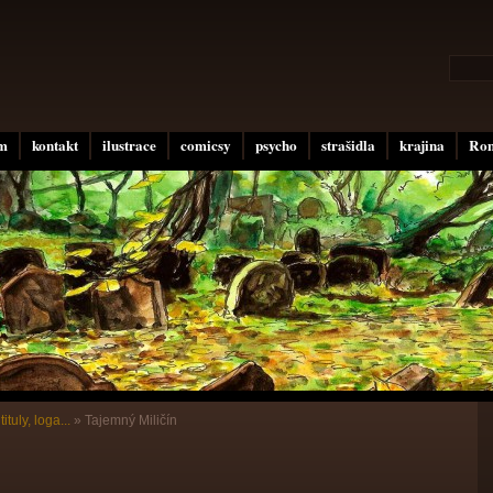
um
kontakt
ilustrace
comicsy
psycho
strašidla
krajina
Rom
tituly, loga...
»
Tajemný Miličín