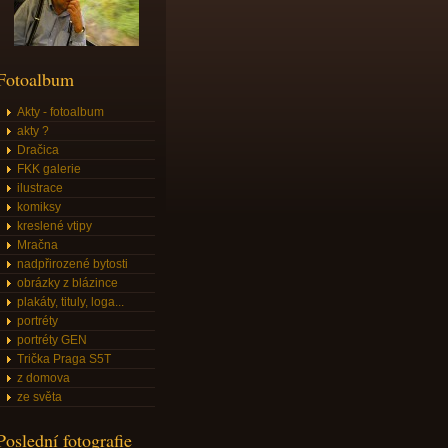
Fotoalbum
Akty - fotoalbum
akty ?
Dračica
FKK galerie
ilustrace
komiksy
kreslené vtipy
Mračna
nadpřirozené bytosti
obrázky z blázince
plakáty, tituly, loga...
portréty
portréty GEN
Trička Praga S5T
z domova
ze světa
Poslední fotografie