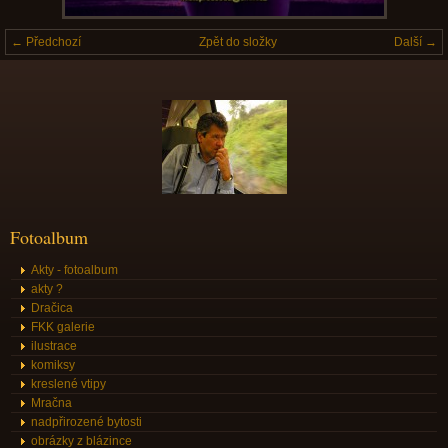
← Předchozí
Zpět do složky
Další →
Fotoalbum
Akty - fotoalbum
akty ?
Dračica
FKK galerie
ilustrace
komiksy
kreslené vtipy
Mračna
nadpřirozené bytosti
obrázky z blázince