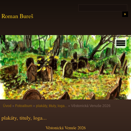
Roman Bureš
Úvod
»
Fotoalbum
»
plakáty, tituly, loga...
»
Věstonická Venuše 2026
plakáty, tituly, loga...
Věstonická Venuše 2026