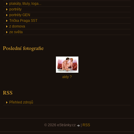
plakáty, tituly, loga...
portréty
portréty GEN
Trička Praga S5T
z domova
ze světa
Poslední fotografie
akty ?
RSS
Přehled zdrojů
© 2026 eStránky.cz
|
RSS