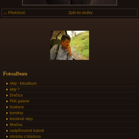
← Předchozí
Zpět do složky
Fotoalbum
Akty - fotoalbum
akty ?
Dračica
FKK galerie
ilustrace
komiksy
kreslené vtipy
Mračna
nadpřirozené bytosti
obrázky z blázince