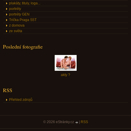
plakáty, tituly, loga...
portréty
portréty GEN
Trička Praga S5T
z domova
ze světa
Poslední fotografie
akty ?
RSS
Přehled zdrojů
© 2026 eStránky.cz
|
RSS