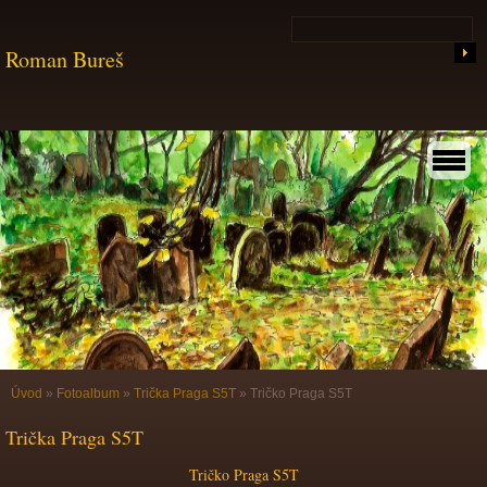
Roman Bureš
Úvod
»
Fotoalbum
»
Trička Praga S5T
»
Tričko Praga S5T
Trička Praga S5T
Tričko Praga S5T