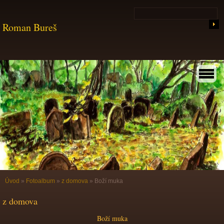
Roman Bureš
Úvod
»
Fotoalbum
»
z domova
»
Boží muka
z domova
Boží muka