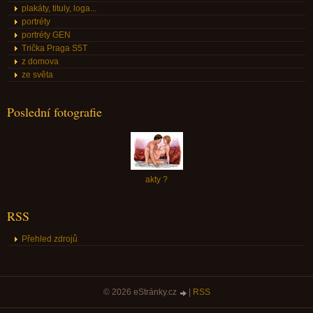
plakáty, tituly, loga...
portréty
portréty GEN
Trička Praga S5T
z domova
ze světa
Poslední fotografie
akty ?
RSS
Přehled zdrojů
© 2026 eStránky.cz
|
RSS