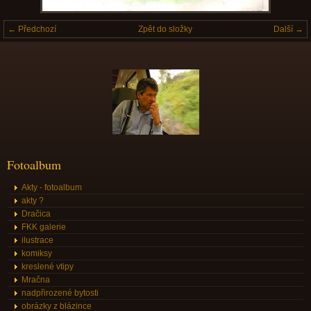
← Předchozí
Zpět do složky
Další →
Fotoalbum
Akty - fotoalbum
akty ?
Dračica
FKK galerie
ilustrace
komiksy
kreslené vtipy
Mračna
nadpřirozené bytosti
obrázky z blázince