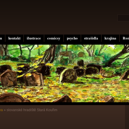
um
kontakt
ilustrace
comicsy
psycho
strašidla
krajina
Rom
va
»
slovanské hradiště Stará Kouřim