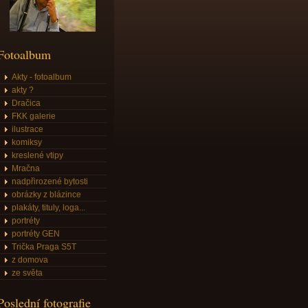
Fotoalbum
Akty - fotoalbum
akty ?
Dračica
FKK galerie
ilustrace
komiksy
kreslené vtipy
Mračna
nadpřirozené bytosti
obrázky z blázince
plakáty, tituly, loga...
portréty
portréty GEN
Trička Praga S5T
z domova
ze světa
Poslední fotografie