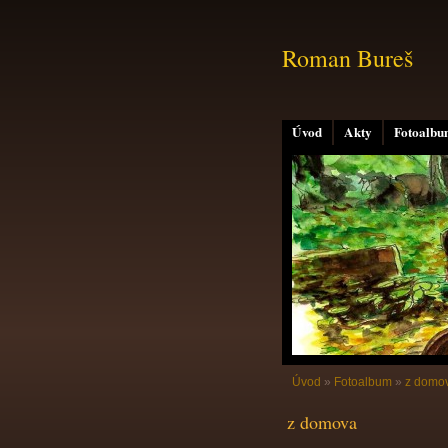
Roman Bureš
Úvod
Akty
Fotoalb
Úvod
»
Fotoalbum
»
z domo
z domova