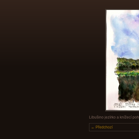
Libušino jezírko a knížecí poh
← Předchozí