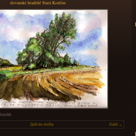
slovanské hradiště Stará Kouřim
řebiště
Zpět do složky
Další →