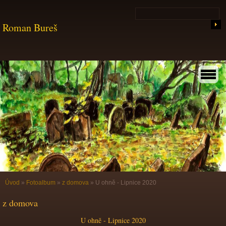
Roman Bureš
Úvod
»
Fotoalbum
»
z domova
»
U ohně - Lipnice 2020
z domova
U ohně - Lipnice 2020