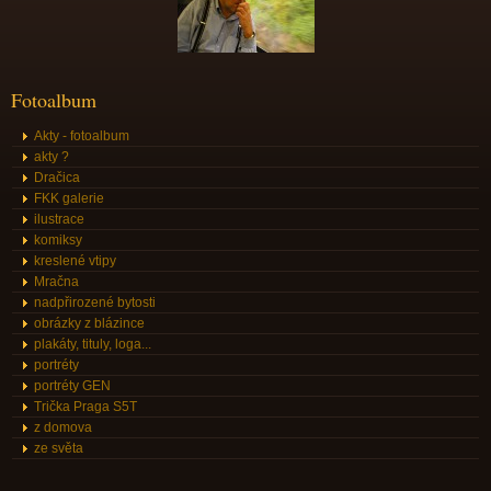
Fotoalbum
Akty - fotoalbum
akty ?
Dračica
FKK galerie
ilustrace
komiksy
kreslené vtipy
Mračna
nadpřirozené bytosti
obrázky z blázince
plakáty, tituly, loga...
portréty
portréty GEN
Trička Praga S5T
z domova
ze světa