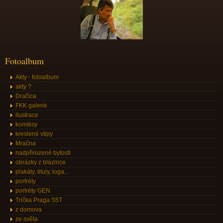
Fotoalbum
Akty - fotoalbum
akty ?
Dračica
FKK galerie
ilustrace
komiksy
kreslené vtipy
Mračna
nadpřirozené bytosti
obrázky z blázince
plakáty, tituly, loga...
portréty
portréty GEN
Trička Praga S5T
z domova
ze světa