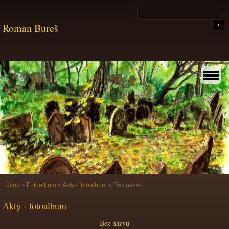
Roman Bureš
Úvod
»
Fotoalbum
»
Akty - fotoalbum
»
Bez názvu
Akty - fotoalbum
Bez názvu