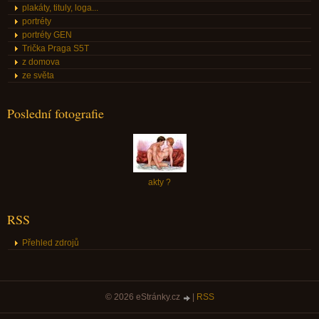
plakáty, tituly, loga...
portréty
portréty GEN
Trička Praga S5T
z domova
ze světa
Poslední fotografie
akty ?
RSS
Přehled zdrojů
© 2026 eStránky.cz
|
RSS