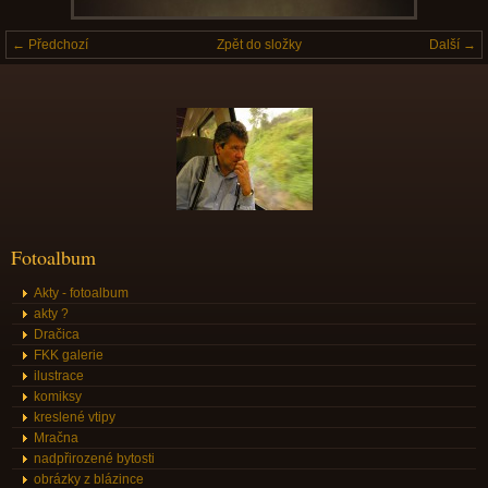
← Předchozí
Zpět do složky
Další →
Fotoalbum
Akty - fotoalbum
akty ?
Dračica
FKK galerie
ilustrace
komiksy
kreslené vtipy
Mračna
nadpřirozené bytosti
obrázky z blázince