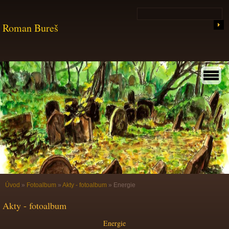
Roman Bureš
Úvod
»
Fotoalbum
»
Akty - fotoalbum
»
Energie
Akty - fotoalbum
Energie