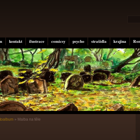
um
kontakt
ilustrace
comicsy
psycho
strašidla
krajina
Rom
otoalbum
»
Malba na těle