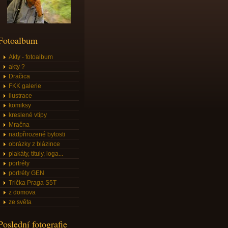
Fotoalbum
Akty - fotoalbum
akty ?
Dračica
FKK galerie
ilustrace
komiksy
kreslené vtipy
Mračna
nadpřirozené bytosti
obrázky z blázince
plakáty, tituly, loga...
portréty
portréty GEN
Trička Praga S5T
z domova
ze světa
Poslední fotografie