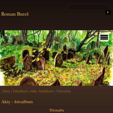
Roman Bureš
Úvod
»
Fotoalbum
»
Akty - fotoalbum
»
Tělomalba
Akty - fotoalbum
Tělomalba