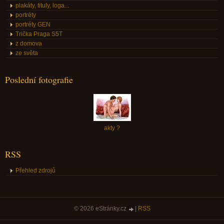
plakáty, tituly, loga...
portréty
portréty GEN
Trička Praga S5T
z domova
ze světa
Poslední fotografie
akty ?
RSS
Přehled zdrojů
© 2026 eStránky.cz
|
RSS