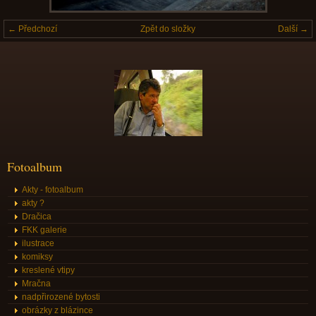
← Předchozí
Zpět do složky
Další →
Fotoalbum
Akty - fotoalbum
akty ?
Dračica
FKK galerie
ilustrace
komiksy
kreslené vtipy
Mračna
nadpřirozené bytosti
obrázky z blázince