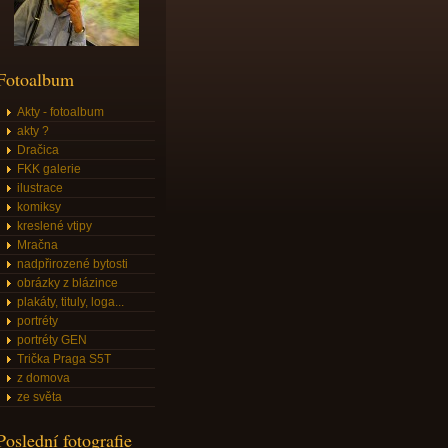
Fotoalbum
Akty - fotoalbum
akty ?
Dračica
FKK galerie
ilustrace
komiksy
kreslené vtipy
Mračna
nadpřirozené bytosti
obrázky z blázince
plakáty, tituly, loga...
portréty
portréty GEN
Trička Praga S5T
z domova
ze světa
Poslední fotografie