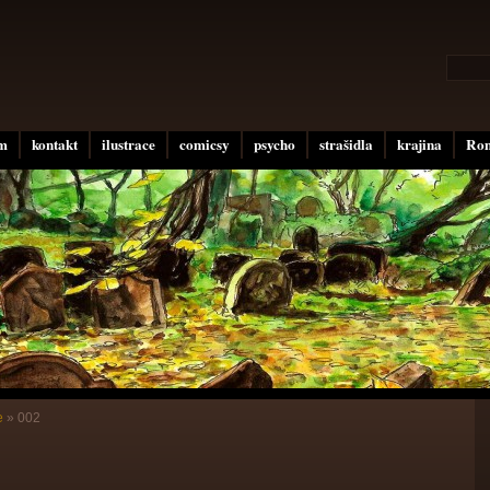
um
kontakt
ilustrace
comicsy
psycho
strašidla
krajina
Rom
e
»
002