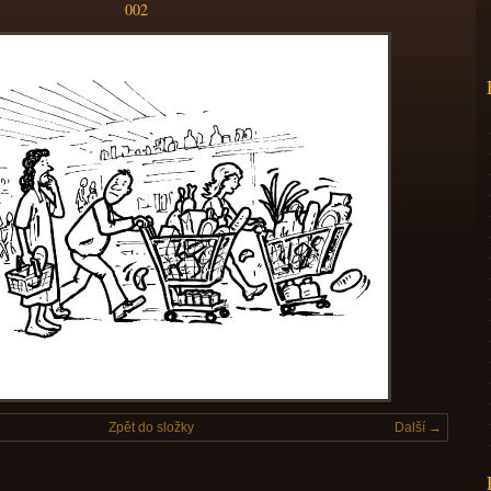
002
Zpět do složky
Další →