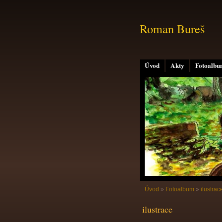
Roman Bureš
Úvod
Akty
Fotoalb
Úvod
»
Fotoalbum
»
ilustrac
ilustrace