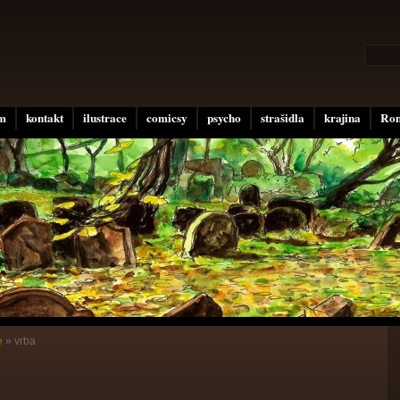
um
kontakt
ilustrace
comicsy
psycho
strašidla
krajina
Rom
e
»
vrba