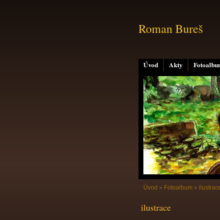
Roman Bureš
Úvod
Akty
Fotoalb
Úvod
»
Fotoalbum
»
ilustrac
ilustrace