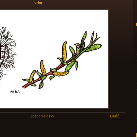
vrba
Zpět do složky
Další →