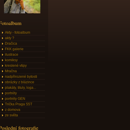
Fotoalbum
Akty - fotoalbum
akty ?
Dračica
FKK galerie
ilustrace
komiksy
kreslené vtipy
Mračna
nadpřirozené bytosti
obrázky z blázince
plakáty, tituly, loga...
portréty
portréty GEN
Trička Praga S5T
z domova
ze světa
Poslední fotografie